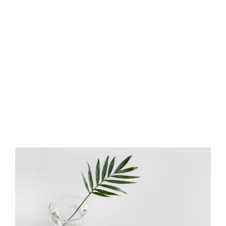
proident, sunt in culpa qui officia deserunt
mollit anim id est laborum. Sed ut
perspiciatis unde omnis iste natus error sit
voluptatem accusantium doloremque
laudantium, totam rem aperiam, eaque ipsa