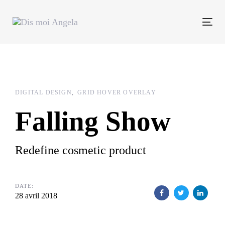
Skip
Skip
links
to
Tog
primary
navi
navigation
Skip
to
content
DIGITAL DESIGN
GRID HOVER OVERLAY
Falling Show
Redefine cosmetic product
DATE:
28 avril 2018