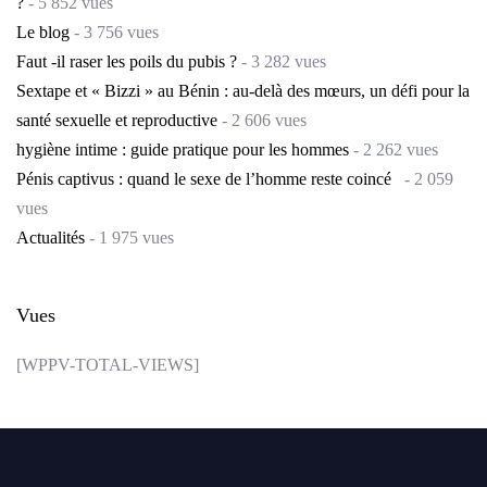
?
- 5 852 vues
Le blog
- 3 756 vues
Faut -il raser les poils du pubis ?
- 3 282 vues
Sextape et « Bizzi » au Bénin : au-delà des mœurs, un défi pour la
santé sexuelle et reproductive
- 2 606 vues
hygiène intime : guide pratique pour les hommes
- 2 262 vues
Pénis captivus : quand le sexe de l’homme reste coincé
- 2 059
vues
Actualités
- 1 975 vues
Vues
[WPPV-TOTAL-VIEWS]