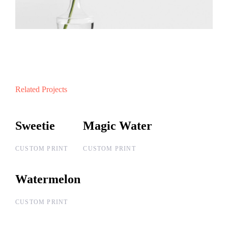
Related Projects
Sweetie
Sweetie
Magic Water
Magic Water
CUSTOM PRINT
CUSTOM PRINT
Watermelon
Watermelon
CUSTOM PRINT