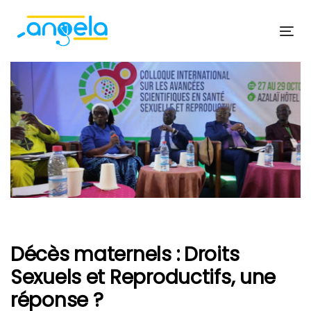
Skip
Skip
links
to
Tog
primary
navi
navigation
Skip
to
content
Post
navigation
Décès maternels : Droits
Sexuels et Reproductifs, une
réponse ?