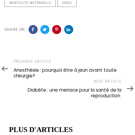
MORTALITÉ MATERNELLE
ODD3
SHARE ON
Previous
PREVIOUS ARTICLE
Article
Anesthésie : pourquoi être à jeun avant toute
chirurgie?
Next
NEXT ARTICLE
Article
Diabète : une menace pour la santé de la
reproduction
PLUS D'ARTICLES