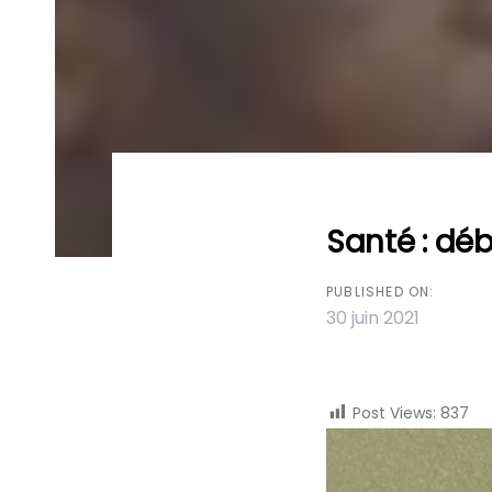
Santé : dé
Post
PUBLISHED ON:
navigation
30 juin 2021
Post Views:
837